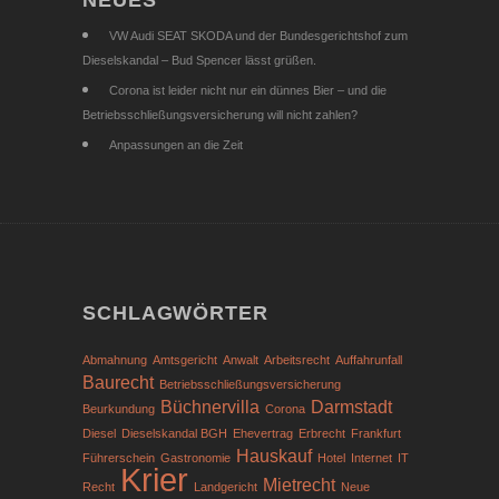
NEUES
VW Audi SEAT SKODA und der Bundesgerichtshof zum
Dieselskandal – Bud Spencer lässt grüßen.
Corona ist leider nicht nur ein dünnes Bier – und die
Betriebsschließungsversicherung will nicht zahlen?
Anpassungen an die Zeit
SCHLAGWÖRTER
Abmahnung
Amtsgericht
Anwalt
Arbeitsrecht
Auffahrunfall
Baurecht
Betriebsschließungsversicherung
Büchnervilla
Darmstadt
Beurkundung
Corona
Diesel
Dieselskandal BGH
Ehevertrag
Erbrecht
Frankfurt
Hauskauf
Führerschein
Gastronomie
Hotel
Internet
IT
Krier
Mietrecht
Recht
Landgericht
Neue