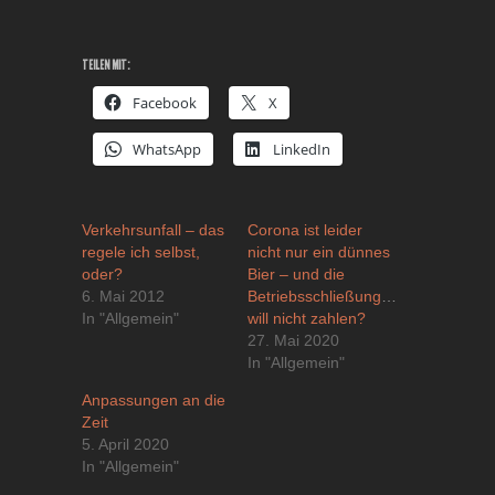
TEILEN MIT:
Facebook
X
WhatsApp
LinkedIn
Verkehrsunfall – das
Corona ist leider
regele ich selbst,
nicht nur ein dünnes
oder?
Bier – und die
6. Mai 2012
Betriebsschließungsversicherung
In "Allgemein"
will nicht zahlen?
27. Mai 2020
In "Allgemein"
Anpassungen an die
Zeit
5. April 2020
In "Allgemein"