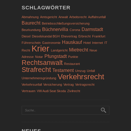
SCHLAGWÖRTER
Abmahnung
Amtsgericht
Anwalt
Arbeitsrecht
Auffahrunfall
Baurecht
Betriebsschließungsversicherung
Büchnervilla
Darmstadt
Beurkundung
Corona
Diesel
Dieselskandal BGH
Ehevertrag
Erbrecht
Frankfurt
Hauskauf
Führerschein
Gastronomie
Hotel
Internet
IT
Krier
Mietrecht
Recht
Landgericht
Neue
Pfungstadt
Adresse
Notar
Punkte
Rechtsanwalt
Restaurant
Strafrecht
Testament
Umzug
Unfall
Verkehrsrecht
Unternehmensgründung
Verkehrsunfall
Versicherung
Vertrag
Vertragsrecht
Vertrauen
VW Audi Seat Skoda
Zivilrecht