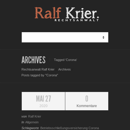
ARCHIVES
Tagged ‘Corona‘
Rechtsanwalt Ralf Krier
Archives
Posts tagged by "Corona"
MAI 27
0
2020
Kommentare
von
Ralf Krier
In
Allgemein
Schlagworte
Betriebsschließungsversicherung
Corona