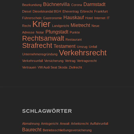
Büchnervilla
Darmstadt
Beurkundung
Corona
Diesel
Dieselskandal BGH
Ehevertrag
Erbrecht
Frankfurt
Hauskauf
Führerschein
Gastronomie
Hotel
Internet
IT
Krier
Mietrecht
Recht
Landgericht
Neue
Pfungstadt
Adresse
Notar
Punkte
Rechtsanwalt
Restaurant
Strafrecht
Testament
Umzug
Unfall
Verkehrsrecht
Unternehmensgründung
Verkehrsunfall
Versicherung
Vertrag
Vertragsrecht
Vertrauen
VW Audi Seat Skoda
Zivilrecht
SCHLAGWÖRTER
Abmahnung
Amtsgericht
Anwalt
Arbeitsrecht
Auffahrunfall
Baurecht
Betriebsschließungsversicherung