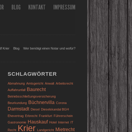
OR
BLOG
KONTAKT
IMPRESSUM
f Krier
Blog
Wer benötigt einen Notar und wofür?
SCHLAGWÖRTER
Abmahnung
Amtsgericht
Anwalt
Arbeitsrecht
Baurecht
Auffahrunfall
Betriebsschließungsversicherung
Büchnervilla
Beurkundung
Corona
Darmstadt
Diesel
Dieselskandal BGH
Ehevertrag
Erbrecht
Frankfurt
Führerschein
Hauskauf
Gastronomie
Hotel
Internet
IT
Krier
Mietrecht
Recht
Landgericht