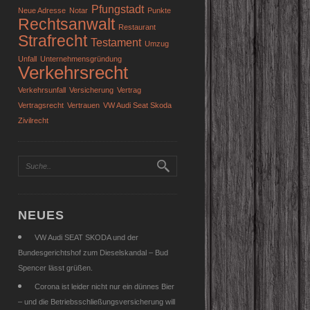
Pfungstadt
Neue Adresse
Notar
Punkte
Rechtsanwalt
Restaurant
Strafrecht
Testament
Umzug
Unfall
Unternehmensgründung
Verkehrsrecht
Verkehrsunfall
Versicherung
Vertrag
Vertragsrecht
Vertrauen
VW Audi Seat Skoda
Zivilrecht
NEUES
VW Audi SEAT SKODA und der
Bundesgerichtshof zum Dieselskandal – Bud
Spencer lässt grüßen.
Corona ist leider nicht nur ein dünnes Bier
– und die Betriebsschließungsversicherung will