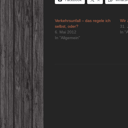
Verkehrsunfall – das regele ich
Wir 
selbst, oder?
31. 
6. Mai 2012
In "
In "Allgemein"