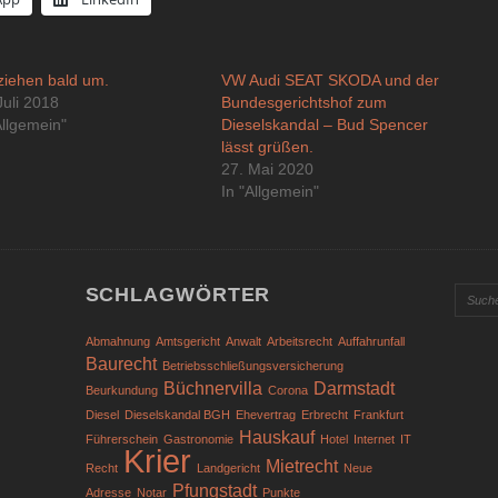
ziehen bald um.
VW Audi SEAT SKODA und der
Juli 2018
Bundesgerichtshof zum
Allgemein"
Dieselskandal – Bud Spencer
lässt grüßen.
27. Mai 2020
In "Allgemein"
SCHLAGWÖRTER
Abmahnung
Amtsgericht
Anwalt
Arbeitsrecht
Auffahrunfall
Baurecht
Betriebsschließungsversicherung
Büchnervilla
Darmstadt
Beurkundung
Corona
Diesel
Dieselskandal BGH
Ehevertrag
Erbrecht
Frankfurt
Hauskauf
Führerschein
Gastronomie
Hotel
Internet
IT
Krier
Mietrecht
Recht
Landgericht
Neue
Pfungstadt
Adresse
Notar
Punkte