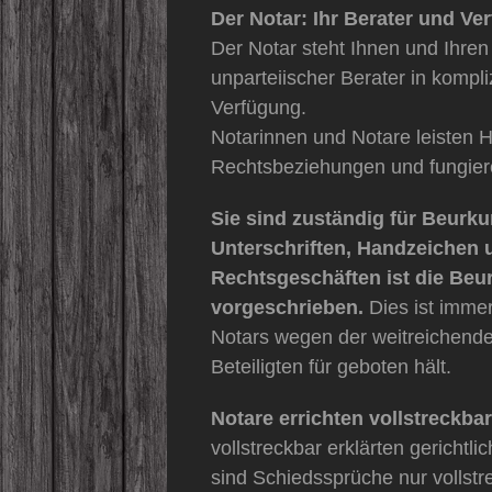
Der Notar: Ihr Berater und Ver
Der Notar steht Ihnen und Ihren
unparteiischer Berater in kompl
Verfügung.
Notarinnen und Notare leisten Hi
Rechtsbeziehungen und fungieren
Sie sind zuständig für Beurk
Unterschriften, Handzeichen u
Rechtsgeschäften ist die Beu
vorgeschrieben.
Dies ist immer
Notars wegen der weitreichenden
Beteiligten für geboten hält.
Notare errichten vollstreckba
vollstreckbar erklärten gerichtl
sind Schiedssprüche nur vollstr